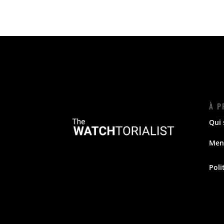
À P
Qui
Ment
Poli