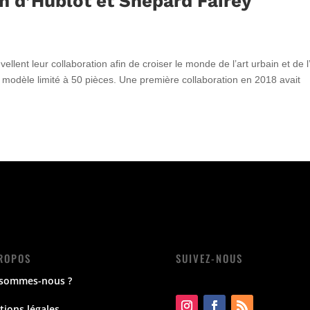
n d’Hublot et Shepard Fairey
ellent leur collaboration afin de croiser le monde de l’art urbain et de l
u modèle limité à 50 pièces. Une première collaboration en 2018 avait
ROPOS
SUIVEZ-NOUS
 sommes-nous ?
ions légales