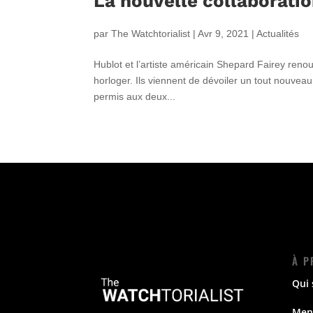
La nouvelle collaboratio
par
The Watchtorialist
|
Avr 9, 2021
|
Actualités
Hublot et l’artiste américain Shepard Fairey renouv
horloger. Ils viennent de dévoiler un tout nouvea
permis aux deux...
À P
Qui
Ment